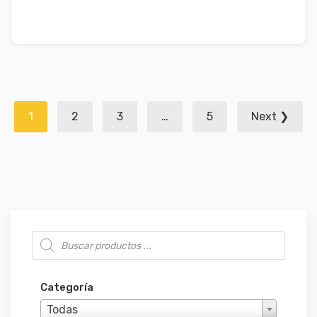
Navegación
1
2
3
…
5
Next ❯
de
entradas
Búsqueda de productos
Categoría
Todas