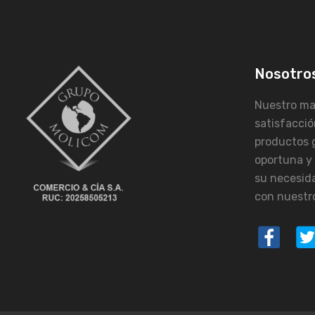
Nosotro
Nuestro may
satisfacció
productos 
oportuna y
su necesid
con nuestro