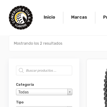
Skip
to
content
Inicio
Marcas
P
Mostrando los 2 resultados
Búsqueda de productos
Categoría
Todas
Tipo