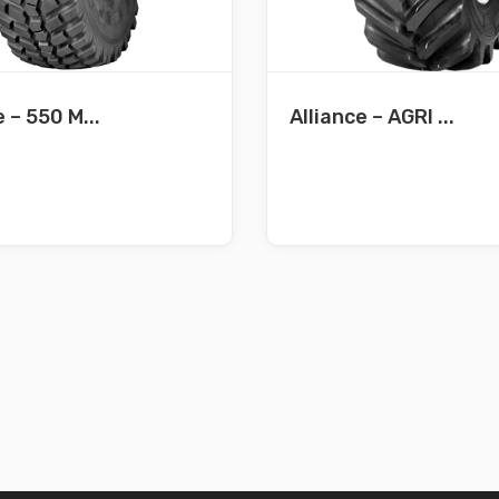
e – 550 M...
Alliance – AGRI ...