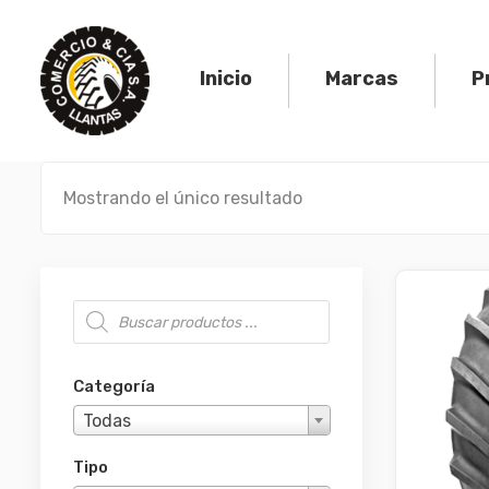
Skip
to
content
Inicio
Marcas
P
Mostrando el único resultado
Búsqueda de productos
Categoría
Todas
Tipo