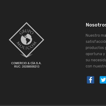
Nosotro
Nuestro may
satisfacció
productos 
oportuna y
su necesid
con nuestro