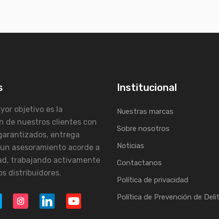
s
Institucional
or objetivo es la
Nuestras marcas
n de nuestros clientes con
Sobre nosotros
garantizados, entrega
Noticias
 un asesoramiento acorde a
ad, trabajando activamente
Contactanos
s distribuidores.
Política de privacidad
Política de Prevención de Deli