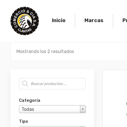
Skip
to
content
Inicio
Marcas
P
Mostrando los 2 resultados
Búsqueda de productos
Categoría
Todas
Tipo