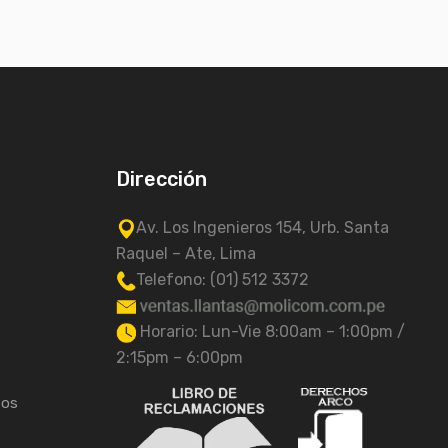
Dirección
Av. Los Ingenieros 154, Urb. Santa
Raquel – Ate, Lima
Telefono: (01) 512 3372
Horario: Lun-Vie 8:00am – 1:00pm /
2:15pm – 6:00pm
tos