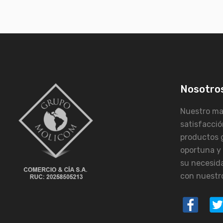
Nosotro
Nuestro may
satisfacció
productos 
oportuna y
su necesid
con nuestro