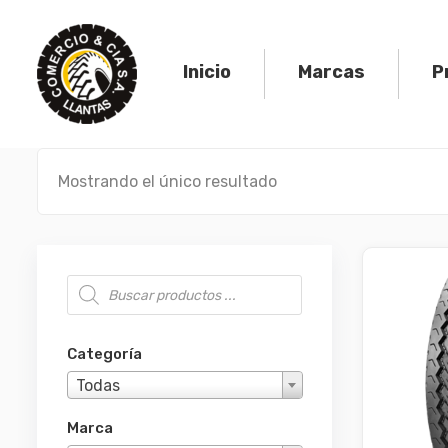
Skip
to
content
Inicio
Marcas
P
Mostrando el único resultado
Búsqueda de productos
Categoría
Todas
Marca