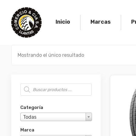
Skip
to
content
Inicio
Marcas
P
Mostrando el único resultado
Búsqueda de productos
Categoría
Todas
Marca