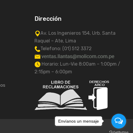
Dirección
Av. Los Ingenieros 154, Urb. Santa
Raquel – Ate, Lima
Telefono: (01) 512 3372
Horario: Lun-Vie 8:00am – 1:00pm /
2:15pm – 6:00pm
tos
Envíanos un mensaje