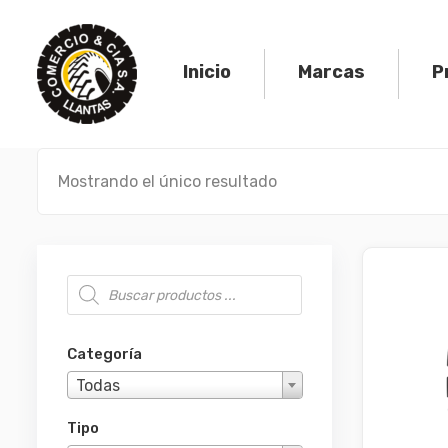
Skip
to
content
Inicio
Marcas
P
Mostrando el único resultado
Búsqueda de productos
Categoría
Todas
Tipo