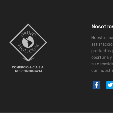
Nosotro
Nuestro may
satisfacció
productos 
oportuna y
su necesid
con nuestro