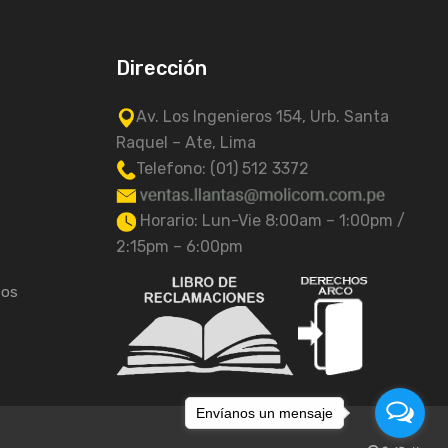
Dirección
Av. Los Ingenieros 154, Urb. Santa
Raquel – Ate, Lima
Telefono: (01) 512 3372
Horario: Lun-Vie 8:00am – 1:00pm /
2:15pm – 6:00pm
tos
Envíanos un mensaje