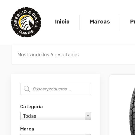
Skip
to
content
Inicio
Marcas
P
Mostrando los 6 resultados
Búsqueda de productos
Categoría
Todas
Marca