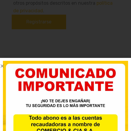
otros propósitos descritos en nuestra
política
de privacidad
.
Registrarse