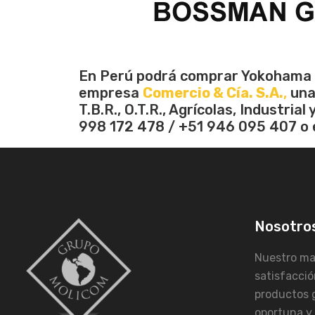
En Perú podrá comprar Yokohama Of
empresa
Comercio & Cía. S.A.
,
una 
T.B.R., O.T.R., Agrícolas, Industri
998 172 478 / +51 946 095 407 o e
Nosotro
Nuestro may
satisfacció
productos 
oportuna y