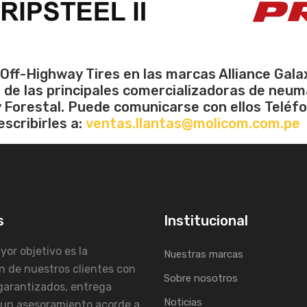
f-Highway Tires en las marcas Alliance Galaxy
de las principales comercializadoras de neumát
al y Forestal. Puede comunicarse con ellos Telé
scribirles a:
ventas.llantas@molicom.com.pe
s
Institucional
or objetivo es la
Nuestras marcas
n de nuestros clientes con
Sobre nosotros
garantizados, entrega
Noticias
 un asesoramiento acorde a