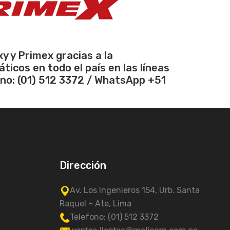
 y Primex gracias a la
icos en todo el país en las líneas
fono: (01) 512 3372 / WhatsApp +51
Dirección
Av. Los Ingenieros 154, Urb. Santa
Raquel – Ate, Lima
Telefono: (01) 512 3372