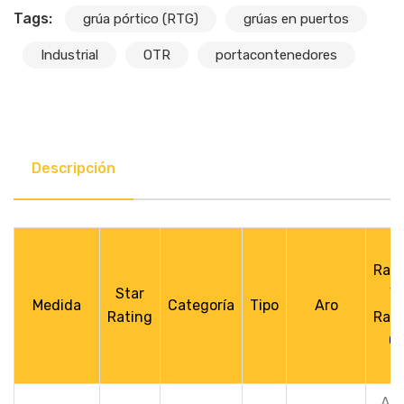
Tags:
grúa pórtico (RTG)
grúas en puertos
Industrial
OTR
portacontenedores
Descripción
Ran
Star
V.
Medida
Categoría
Tipo
Aro
Rating
Ran
C.
A5 