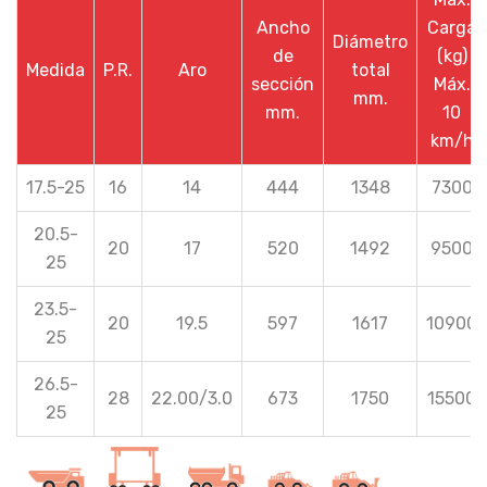
Ancho
Carga
Diámetro
de
(kg)
Medida
P.R.
Aro
total
sección
Máx.
mm.
mm.
10
km/h
17.5-25
16
14
444
1348
7300
20.5-
20
17
520
1492
9500
25
23.5-
20
19.5
597
1617
10900
25
26.5-
28
22.00/3.0
673
1750
15500
25