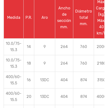
Máx.
Ancho
Carga
Diámetro
de
(kg)
Medida
P.R.
Aro
total
sección
Máx.
mm.
mm.
40
km/h
10.0/75-
14
9
264
760
2000
15.3
10.0/75-
18
9
264
760
2180
15.3
400/60-
16
13DC
404
874
3150
15.5
400/60-
20
13DC
404
874
4000
15.5