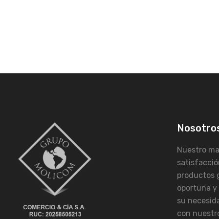
Nosotro
Nuestro may
satisfacció
productos 
oportuna y
su necesid
con nuestro