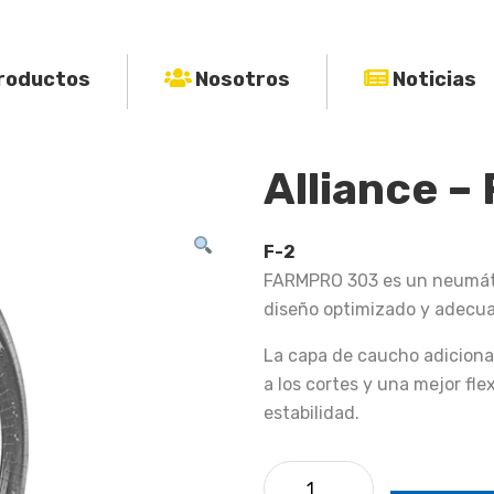
roductos
Nosotros
Noticias
Alliance 
F-2
FARMPRO 303 es un neumáti
diseño optimizado y adecuad
La capa de caucho adicional
a los cortes y una mejor fl
estabilidad.
Alliance - FARMPRO 303 ca