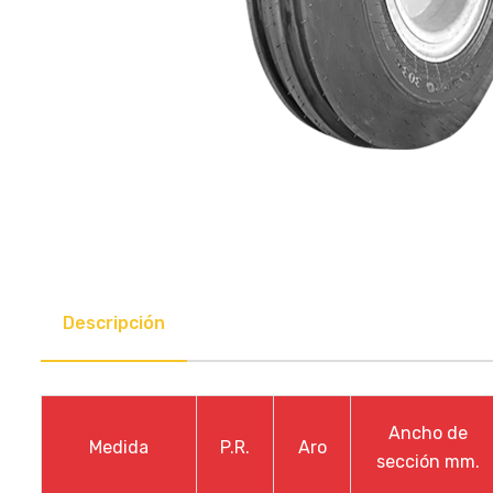
Descripción
Ancho
de
Medida
P.R.
Aro
sección
mm.