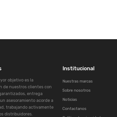
s
Institucional
or objetivo es la
Nuestras marcas
n de nuestros clientes con
Sobre nosotros
garantizados, entrega
Noticias
 un asesoramiento acorde a
ad, trabajando activamente
Contactanos
s distribuidores.