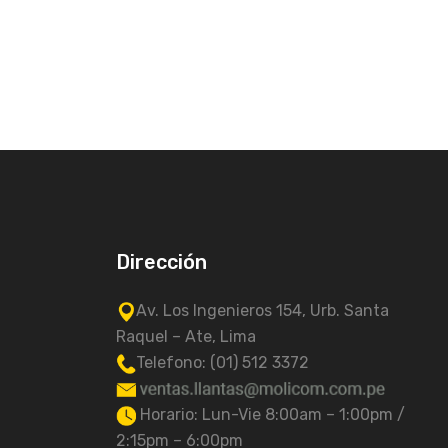
Dirección
Av. Los Ingenieros 154, Urb. Santa
Raquel – Ate, Lima
Telefono: (01) 512 3372
Horario: Lun-Vie 8:00am – 1:00pm /
2:15pm – 6:00pm