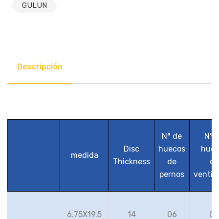
GULUN
Descripción
N° de
N° 
Disc
huecos
huec
medida
Thickness
de
de
pernos
ventil
6.75X19.5
14
06
06