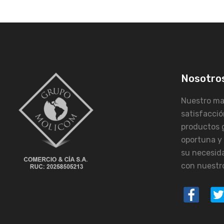
Nosotro
Nuestro may
satisfacció
productos 
oportuna y
su necesid
con nuestro