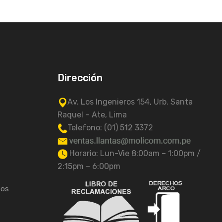
Dirección
Av. Los Ingenieros 154, Urb. Santa
Raquel – Ate, Lima
Telefono: (01) 512 3372
Horario: Lun-Vie 8:00am – 1:00pm /
2:15pm – 6:00pm
tos