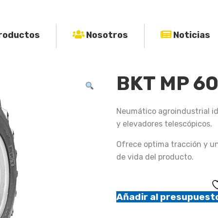
roductos
Nosotros
Noticias
BKT MP 6
Neumático agroindustrial i
y elevadores telescópicos.
Ofrece optima tracción y un
de vida del producto.
Añadir al presupuest