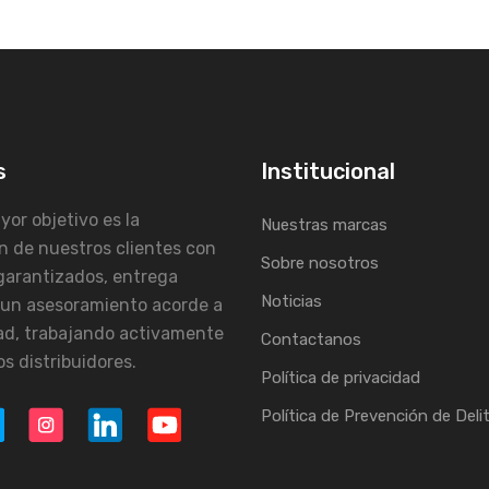
s
Institucional
or objetivo es la
Nuestras marcas
n de nuestros clientes con
Sobre nosotros
garantizados, entrega
Noticias
 un asesoramiento acorde a
ad, trabajando activamente
Contactanos
s distribuidores.
Política de privacidad
Política de Prevención de Deli