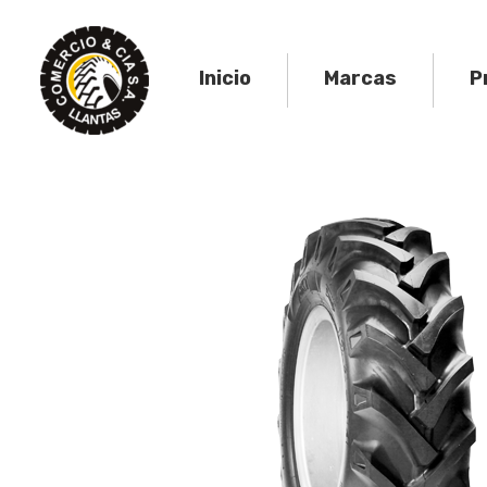
Skip
to
content
Inicio
Marcas
P