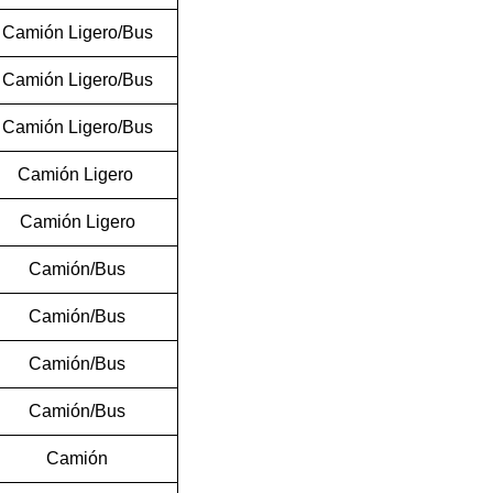
Camión Ligero/Bus
Camión Ligero/Bus
Camión Ligero/Bus
Camión Ligero
Camión Ligero
Camión/Bus
Camión/Bus
Camión/Bus
Camión/Bus
Camión