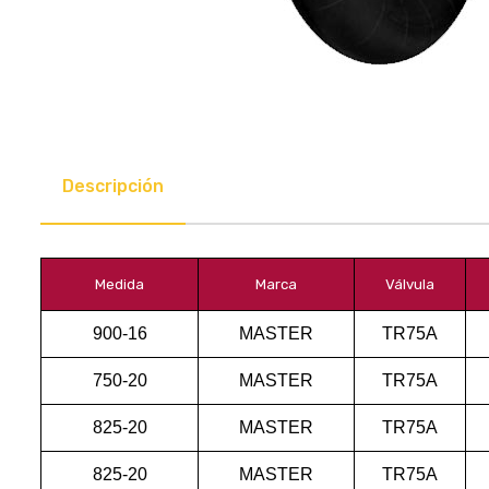
Descripción
Medida
Marca
Válvula
900-16
MASTER
TR75A
750-20
MASTER
TR75A
825-20
MASTER
TR75A
825-20
MASTER
TR75A