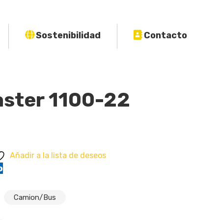
Sostenibilidad
Contacto
ster 1100-22
Añadir a la lista de deseos
o
Camion/Bus