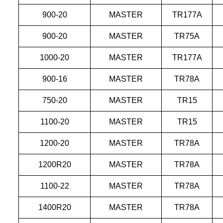
900-20
MASTER
TR177A
900-20
MASTER
TR75A
1000-20
MASTER
TR177A
900-16
MASTER
TR78A
750-20
MASTER
TR15
1100-20
MASTER
TR15
1200-20
MASTER
TR78A
1200R20
MASTER
TR78A
1100-22
MASTER
TR78A
1400R20
MASTER
TR78A