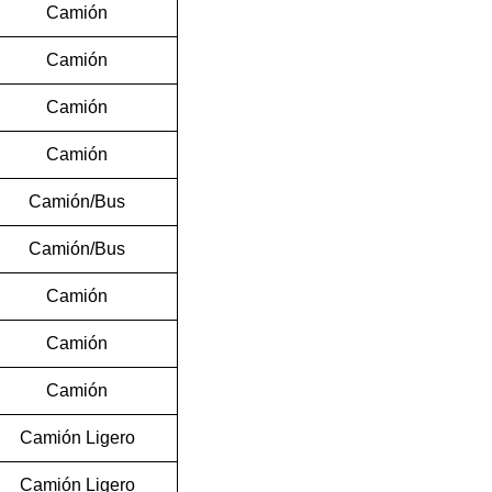
Camión
Camión
Camión
Camión
Camión/Bus
Camión/Bus
Camión
Camión
Camión
Camión Ligero
Camión Ligero