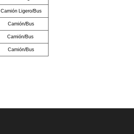
Camión Ligero/Bus
Camión/Bus
Camión/Bus
Camión/Bus