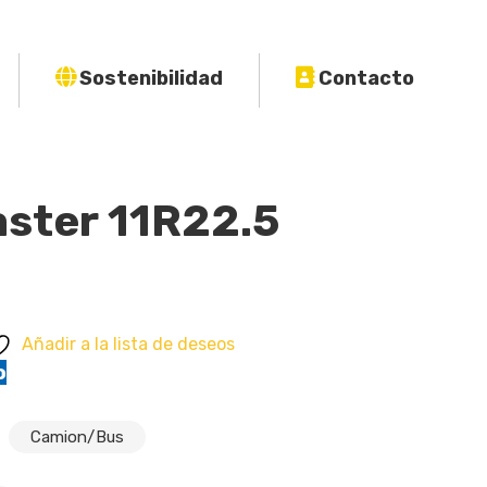
Sostenibilidad
Contacto
ster 11R22.5
Añadir a la lista de deseos
o
Camion/Bus