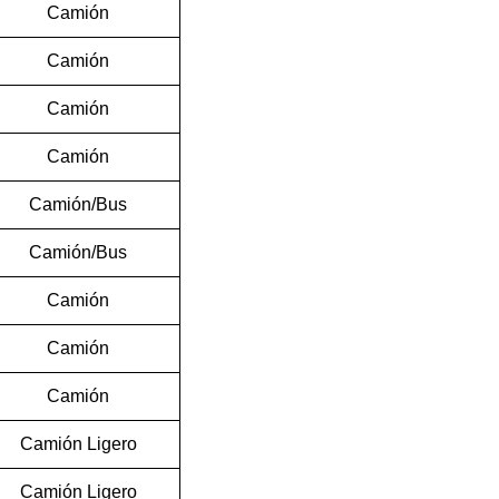
Camión
Camión
Camión
Camión
Camión/Bus
Camión/Bus
Camión
Camión
Camión
Camión Ligero
Camión Ligero