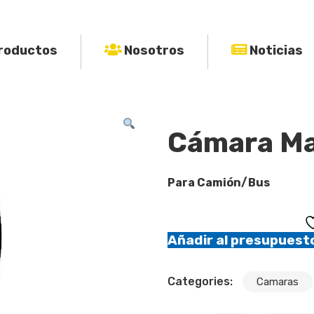
roductos
Nosotros
Noticias
Cámara Ma
Para Camión/Bus
Añadir al presupuest
Categories:
Camaras