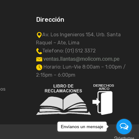
Dirección
Av. Los Ingenieros 154, Urb. Santa
Raquel – Ate, Lima
Telefono: (01) 512 3372
Horario: Lun-Vie 8:00am – 1:00pm /
2:15pm – 6:00pm
tos
Envíanos un mensaje