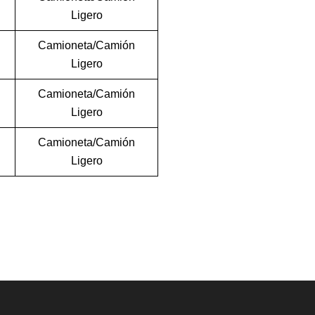
Ligero
Camioneta/Camión
Ligero
Camioneta/Camión
Ligero
Camioneta/Camión
Ligero