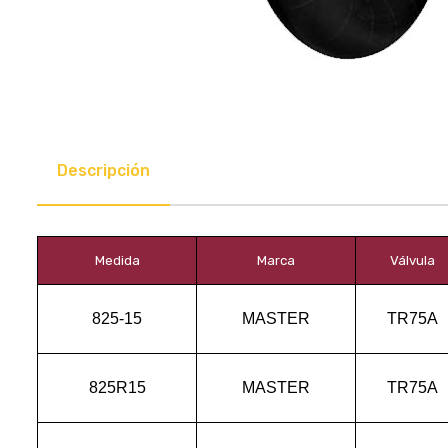
Descripción
Medida
Marca
Válvula
825-15
MASTER
TR75A
825R15
MASTER
TR75A