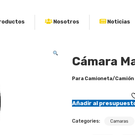
roductos
Nosotros
Noticias
Cámara Ma
Para Camioneta/Camión 
Añadir al presupuest
Categories:
Camaras