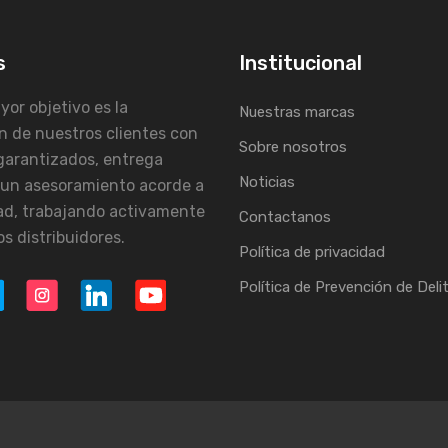
s
Institucional
or objetivo es la
Nuestras marcas
n de nuestros clientes con
Sobre nosotros
garantizados, entrega
Noticias
 un asesoramiento acorde a
ad, trabajando activamente
Contactanos
s distribuidores.
Política de privacidad
Política de Prevención de Deli