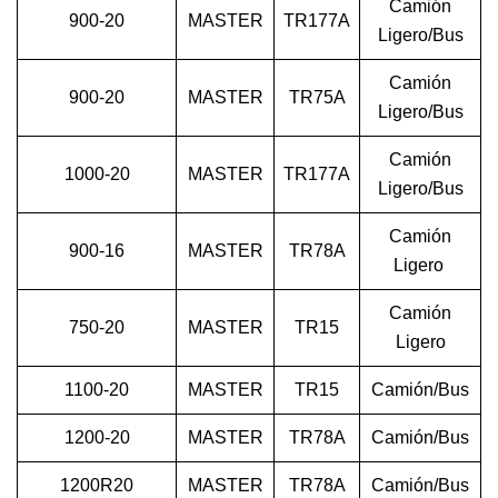
Camión
900-20
MASTER
TR177A
Ligero/Bus
Camión
900-20
MASTER
TR75A
Ligero/Bus
Camión
1000-20
MASTER
TR177A
Ligero/Bus
Camión
900-16
MASTER
TR78A
Ligero
Camión
750-20
MASTER
TR15
Ligero
1100-20
MASTER
TR15
Camión/Bus
1200-20
MASTER
TR78A
Camión/Bus
1200R20
MASTER
TR78A
Camión/Bus