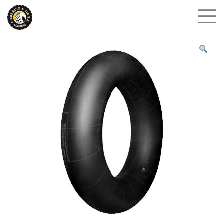
Skip
to
content