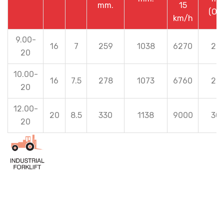
mm.
15
(OT
km/h
9.00-
16
7
259
1038
6270
26.
20
10.00-
16
7.5
278
1073
6760
29.
20
12.00-
20
8.5
330
1138
9000
30.
20