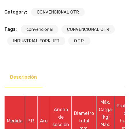
Category:
CONVENCIONAL OTR
Tags:
convencional
CONVENCIONAL OTR
INDUSTRIAL FORKLIFT
O.T.R.
Descripción
Máx.
Profu
Ancho
Carga
Diámetro
de
de
(kg)
Medida
P.R.
Aro
total
huel
sección
Máx.
mm.
mm