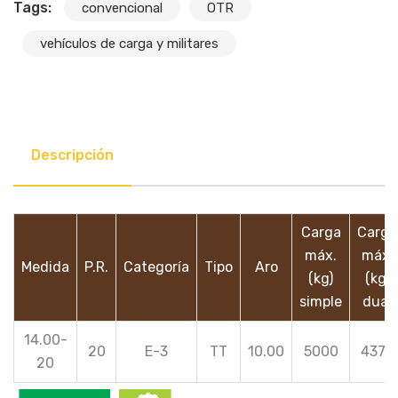
Tags:
convencional
OTR
vehículos de carga y militares
Descripción
Carga
Carga
máx.
máx.
Medida
P.R.
Categoría
Tipo
Aro
(kg)
(kg)
simple
dual
14.00-
20
E-3
TT
10.00
5000
4375
20