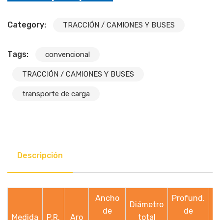
Category:
TRACCIÓN / CAMIONES Y BUSES
Tags:
convencional
TRACCIÓN / CAMIONES Y BUSES
transporte de carga
Descripción
Ancho
Profund.
C
Diámetro
de
de
Medida
P.R.
Aro
total