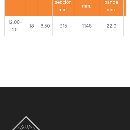
sección
banda
mm.
mm.
mm.
s
12.00-
18
8.50
315
1148
22.0
20