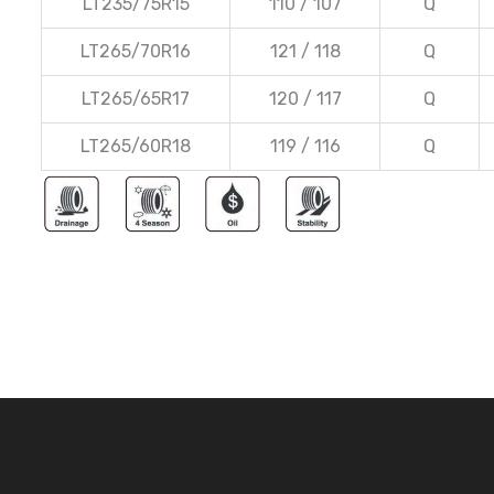
LT235/75R15
110 / 107
Q
LT265/70R16
121 / 118
Q
LT265/65R17
120 / 117
Q
LT265/60R18
119 / 116
Q