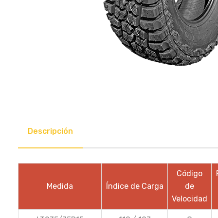
Descripción
Código
Medida
Índice de Carga
de
Velocidad