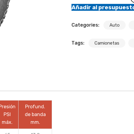
Añadir al presupuest
Categories:
Auto
Tags:
Camionetas
Presión
Profund.
PSI
de banda
máx.
mm.