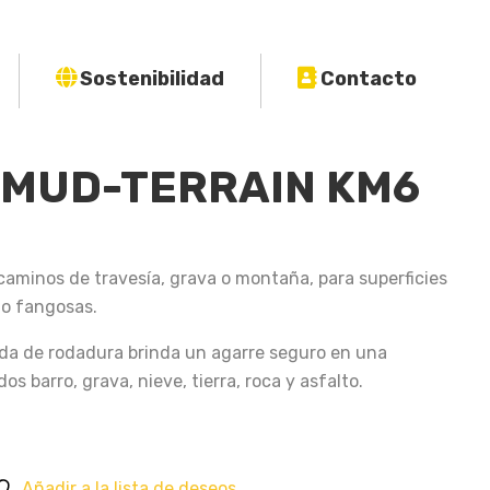
Sostenibilidad
Contacto
– MUD-TERRAIN KM6
caminos de travesía, grava o montaña, para superficies
 o fangosas.
nda de rodadura brinda un agarre seguro en una
os barro, grava, nieve, tierra, roca y asfalto.
Añadir a la lista de deseos