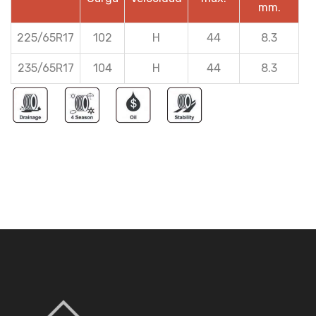
mm.
225/65R17
102
H
44
8.3
235/65R17
104
H
44
8.3