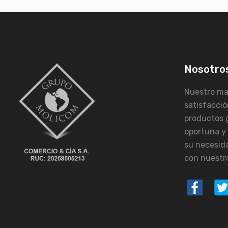
Nosotro
Nuestro may
satisfacció
productos 
oportuna y
su necesid
con nuestro