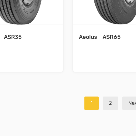
 – ASR35
Aeolus – ASR65
gación
1
2
Ne
das