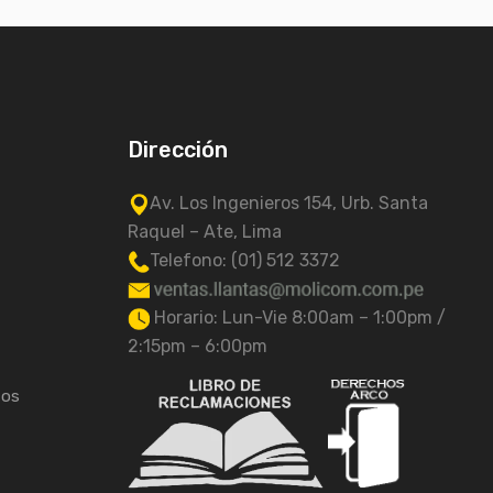
Dirección
Av. Los Ingenieros 154, Urb. Santa
Raquel – Ate, Lima
Telefono: (01) 512 3372
Horario: Lun-Vie 8:00am – 1:00pm /
2:15pm – 6:00pm
tos