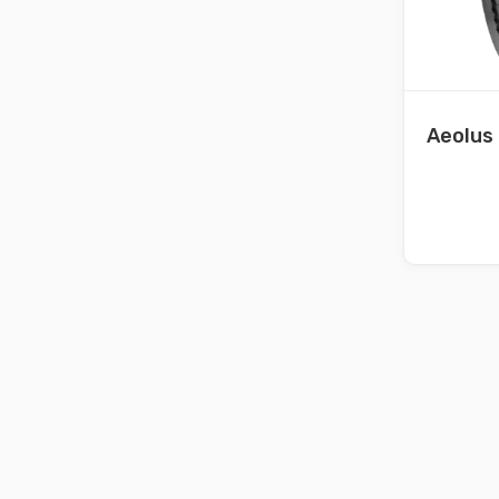
Aeolus
Nave
de
entra