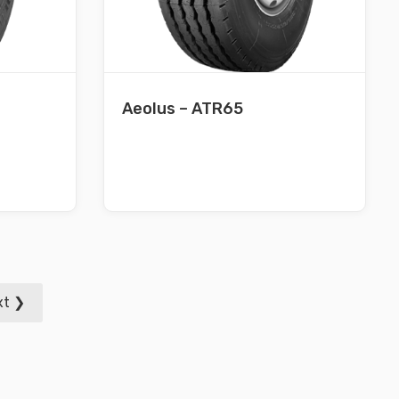
Aeolus – ATR65
xt ❯