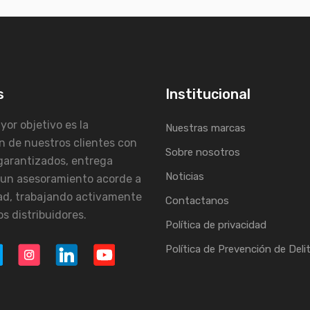
s
Institucional
or objetivo es la
Nuestras marcas
n de nuestros clientes con
Sobre nosotros
garantizados, entrega
Noticias
 un asesoramiento acorde a
ad, trabajando activamente
Contactanos
s distribuidores.
Política de privacidad
Política de Prevención de Deli