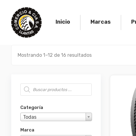
Skip
to
content
Inicio
Marcas
P
Mostrando 1–12 de 16 resultados
Búsqueda de productos
Categoría
Todas
Marca