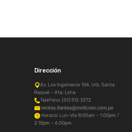
Dirección
Av. Los Ingenieros 154, Urb. Santa
Raquel – Ate, Lima
Telefono: (01) 512 3372
Horario: Lun-Vie 8:00am – 1:00pm /
2:15pm – 6:00pm