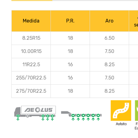
Medida
P.R.
Aro
s
8.25R15
18
6.50
10.00R15
18
7.50
11R22.5
16
8.25
255/70R22.5
16
7.50
275/70R22.5
18
8.25