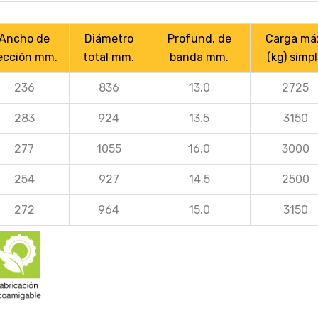
Ancho de
Diámetro
Profund. de
Carga má
ección mm.
total mm.
banda mm.
(kg) simp
236
836
13.0
2725
283
924
13.5
3150
277
1055
16.0
3000
254
927
14.5
2500
272
964
15.0
3150