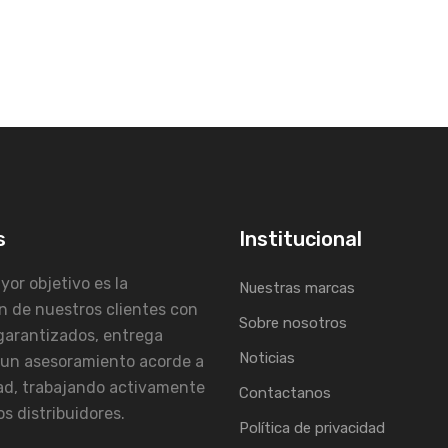
s
Institucional
or objetivo es la
Nuestras marcas
n de nuestros clientes con
Sobre nosotros
garantizados, entrega
Noticias
 un asesoramiento acorde a
ad, trabajando activamente
Contactanos
s distribuidores.
Política de privacidad