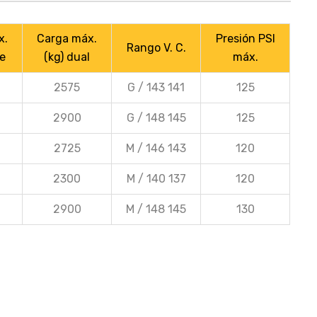
x.
Carga máx.
Presión PSI
Rango V. C.
le
(kg) dual
máx.
2575
G / 143 141
125
2900
G / 148 145
125
2725
M / 146 143
120
2300
M / 140 137
120
2900
M / 148 145
130