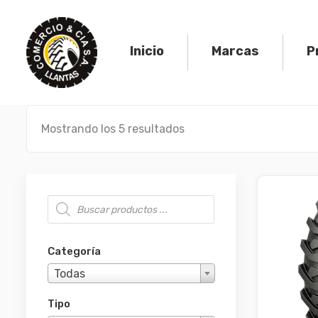
Skip
to
content
Inicio
Marcas
P
Mostrando los 5 resultados
Búsqueda de productos
Categoría
Todas
Tipo