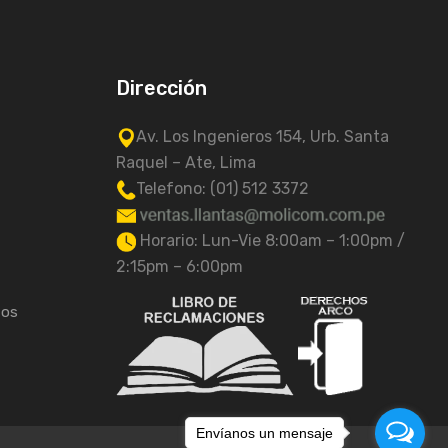
Dirección
Av. Los Ingenieros 154, Urb. Santa
Raquel – Ate, Lima
Telefono: (01) 512 3372
Horario: Lun-Vie 8:00am – 1:00pm /
2:15pm – 6:00pm
tos
Envíanos un mensaje