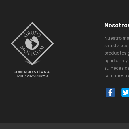
Nosotro
Nuestro may
satisfacció
productos 
oportuna y
su necesid
con nuestro