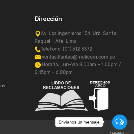
Dirección
Av. Los Ingenieros 154, Urb. Santa
Raquel – Ate, Lima
Telefono: (01) 512 3372
Horario: Lun-Vie 8:00am – 1:00pm /
2:15pm – 6:00pm
tos
Envíanos un mensaje