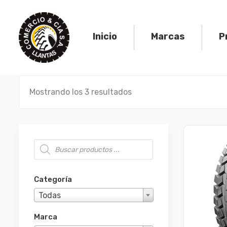
Skip
to
content
Inicio
Marcas
P
Mostrando los 3 resultados
Búsqueda de productos
Categoría
Todas
Marca