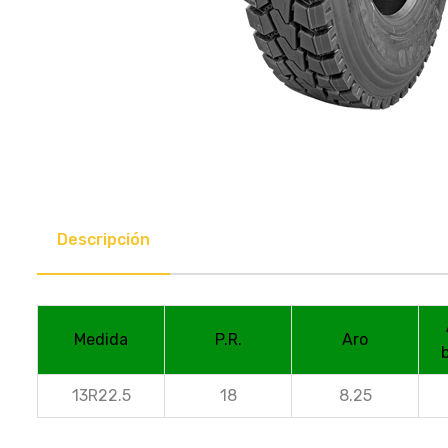
Descripción
Medida
P.R.
Aro
13R22.5
18
8.25