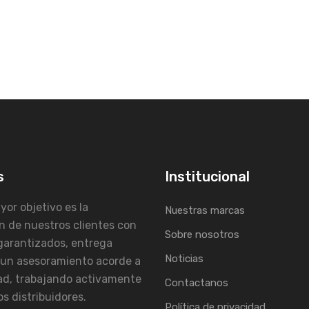
s
Institucional
or objetivo es la
Nuestras marcas
n de nuestros clientes con
Sobre nosotros
garantizados, entrega
Noticias
 un asesoramiento acorde a
ad, trabajando activamente
Contactanos
s distribuidores.
Política de privacidad