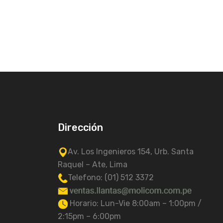
Dirección
Av. Los Ingenieros 154, Urb. Santa
Raquel – Ate, Lima
Telefono: (01) 512 3372
Horario: Lun-Vie 8:00am – 1:00pm /
2:15pm – 6:00pm