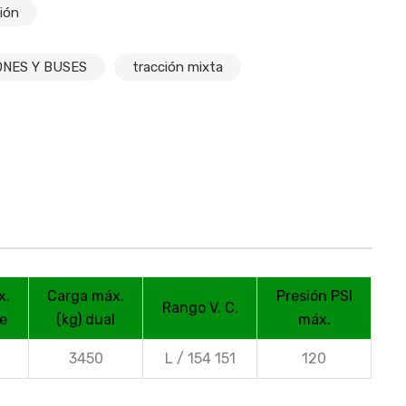
ión
ONES Y BUSES
tracción mixta
x.
Carga máx.
Presión PSI
Rango V. C.
le
(kg) dual
máx.
3450
L / 154 151
120