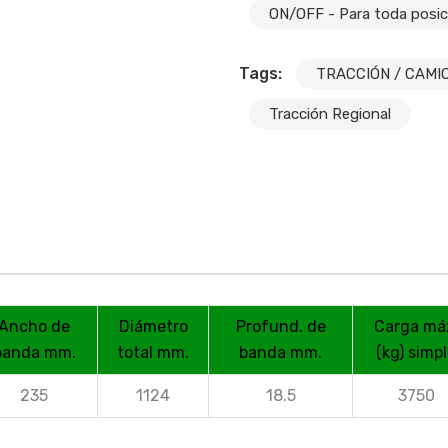
ON/OFF - Para toda posic
Tags:
TRACCIÓN / CAMI
Tracción Regional
Ancho de
Diámetro
Profund. de
Carga má
banda mm.
total mm.
banda mm.
(kg) simp
235
1124
18.5
3750