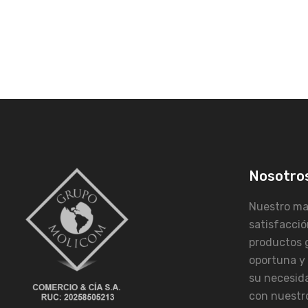
Nosotro
Nuestro may
satisfacció
productos 
oportuna y
su necesid
con nuestro