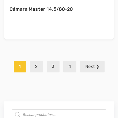
Cámara Master 14.5/80-20
Navegación
1
2
3
4
Next ❯
de
entradas
Búsqueda de productos