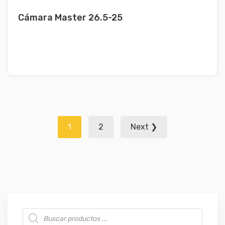
Cámara Master 26.5-25
Navegación
1
2
Next ❯
de
entradas
Búsqueda de productos