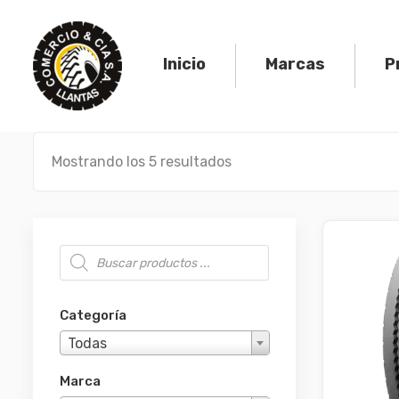
Skip
to
content
Inicio
Marcas
P
Mostrando los 5 resultados
Búsqueda de productos
Categoría
Todas
Marca