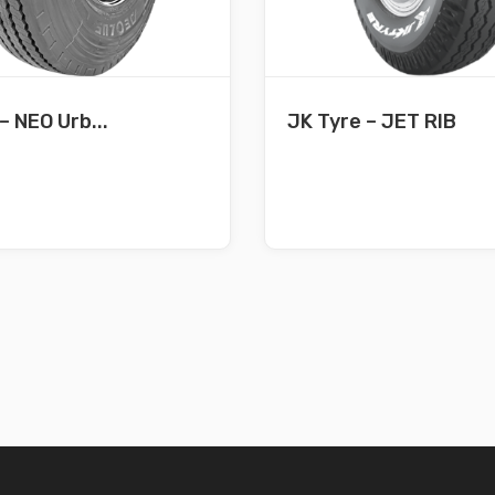
– NEO Urb...
JK Tyre – JET RIB