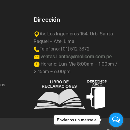
Dirección
Av. Los Ingenieros 154, Urb. Santa
Raquel – Ate, Lima
Telefono: (01) 512 3372
Horario: Lun-Vie 8:00am – 1:00pm /
2:15pm – 6:00pm
tos
Envíanos un mensaje