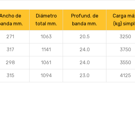
Ancho de
Diámetro
Profund. de
Carga má
banda mm.
total mm.
banda mm.
(kg) simp
271
1063
20.5
3250
317
1141
24.0
3750
298
1061
24.0
3550
315
1094
23.0
4125