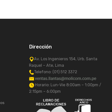
Dirección
Av. Los Ingenieros 154, Urb. Santa
Raquel – Ate, Lima
Telefono: (01) 512 3372
Horario: Lun-Vie 8:00am – 1:00pm /
2:15pm – 6:00pm
tos