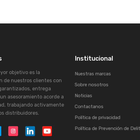
s
Institucional
or objetivo es la
Nuestras marcas
n de nuestros clientes con
Sobre nosotros
garantizados, entrega
Noticias
 un asesoramiento acorde a
ad, trabajando activamente
Contactanos
s distribuidores.
Política de privacidad
Política de Prevención de Deli