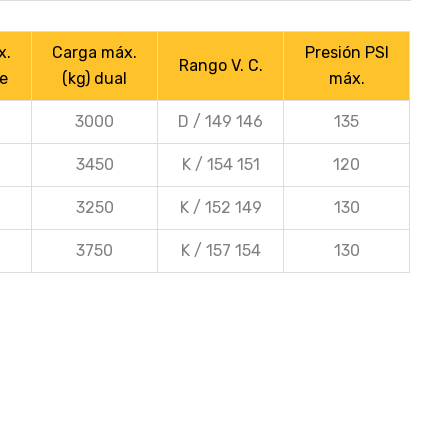
x.
Carga máx.
Presión PSI
Rango V. C.
le
(kg) dual
máx.
3000
D / 149 146
135
3450
K / 154 151
120
3250
K / 152 149
130
3750
K / 157 154
130