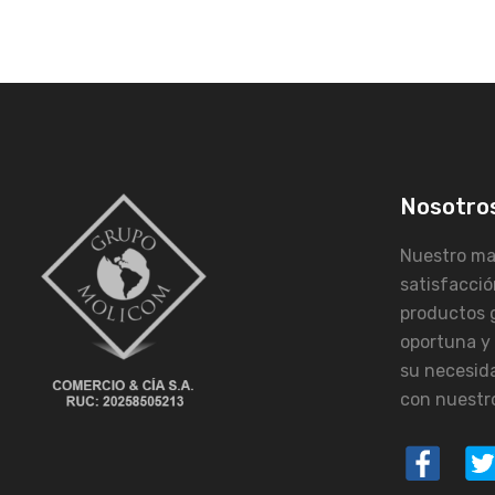
Nosotro
Nuestro may
satisfacció
productos 
oportuna y
su necesid
con nuestro