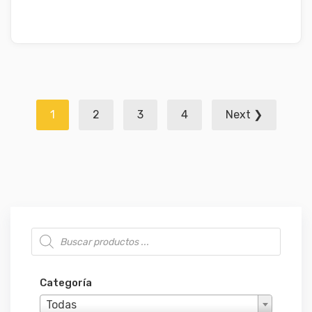
Navegación
1
2
3
4
Next ❯
de
entradas
Búsqueda de productos
Categoría
Todas