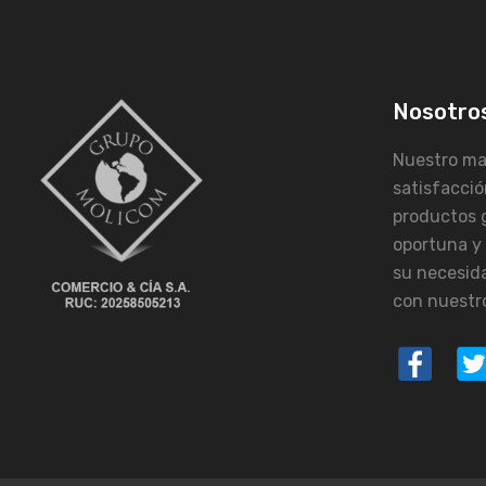
Nosotro
Nuestro may
satisfacció
productos 
oportuna y
su necesid
con nuestro