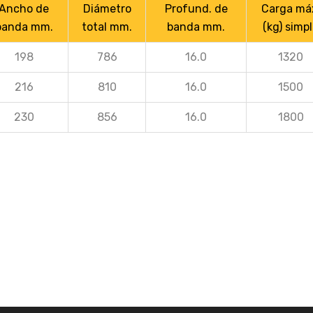
Ancho de
Diámetro
Profund. de
Carga má
banda mm.
total mm.
banda mm.
(kg) simp
198
786
16.0
1320
216
810
16.0
1500
230
856
16.0
1800