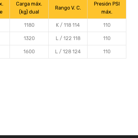
x.
Carga máx.
Presión PSI
Rango V. C.
le
(kg) dual
máx.
1180
K / 118 114
110
1320
L / 122 118
110
1600
L / 128 124
110