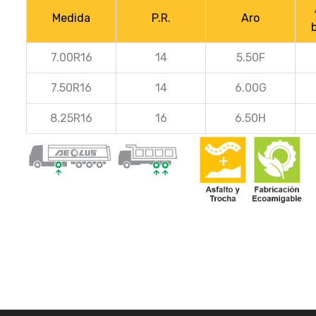
Medida
P.R.
Aro
7.00R16
14
5.50F
7.50R16
14
6.00G
8.25R16
16
6.50H