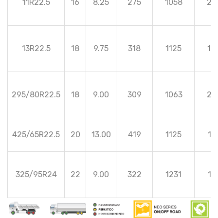
11R22.5
16
8.25
275
1058
20
13R22.5
18
9.75
318
1125
18
295/80R22.5
18
9.00
309
1063
20
425/65R22.5
20
13.00
419
1125
19
325/95R24
22
9.00
322
1231
19