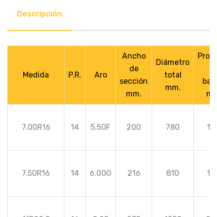
Descripción
Ancho
Prof
Diámetro
de
d
Medida
P.R.
Aro
total
sección
ban
mm.
mm.
mm
7.00R16
14
5.50F
200
780
14
7.50R16
14
6.00G
216
810
15