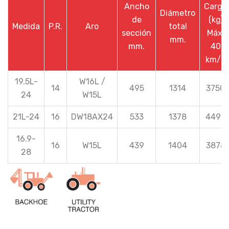
Ancho
Carga
Diámetro
de
(kg)
Medida
P.R.
Aro
total
sección
Máx.
mm.
mm.
40
km/h
19.5L-
W16L /
14
495
1314
3750
24
W15L
21L-24
16
DW18AX24
533
1378
4490
16.9-
16
W15L
439
1404
3878
28