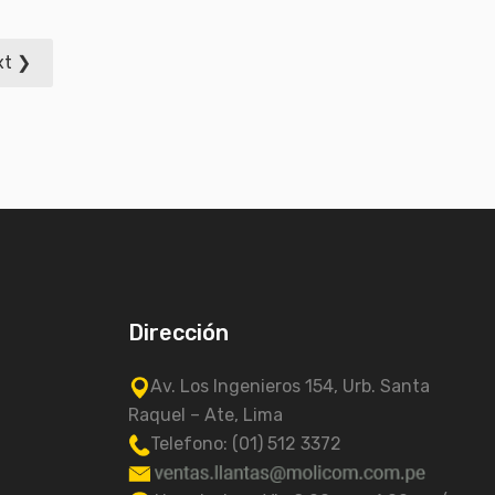
xt ❯
Dirección
Av. Los Ingenieros 154, Urb. Santa
Raquel – Ate, Lima
Telefono: (01) 512 3372