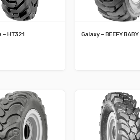
e – HT321
Galaxy – BEEFY BABY