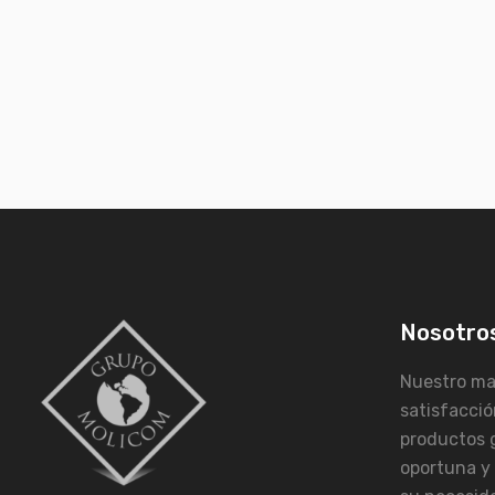
Nave
de
entra
Nosotro
Nuestro may
satisfacció
productos 
oportuna y