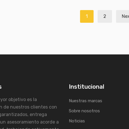
gación
1
2
Ne
das
s
Institucional
or objetivo es la
Nuestras marcas
n de nuestros clientes con
Sobre nosotros
garantizados, entrega
Noticias
 un asesoramiento acorde a