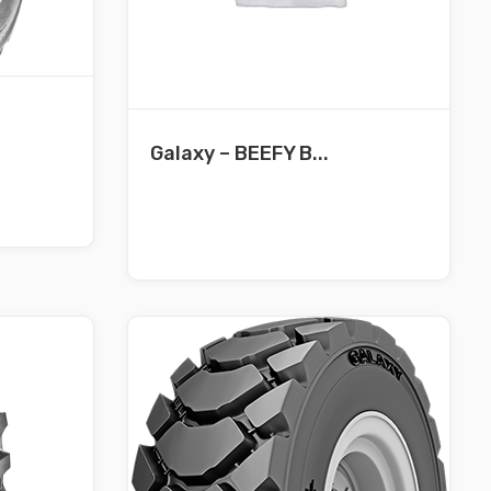
Galaxy – BEEFY B...