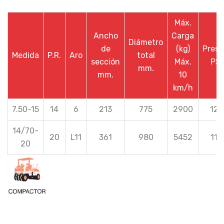
Máx.
Ancho
Carga
Diámetro
de
(kg)
Presi
Medida
P.R.
Aro
total
sección
Máx.
PSI
mm.
mm.
10
km/h
7.50-15
14
6
213
775
2900
127
14/70-
20
L11
361
980
5452
110
20