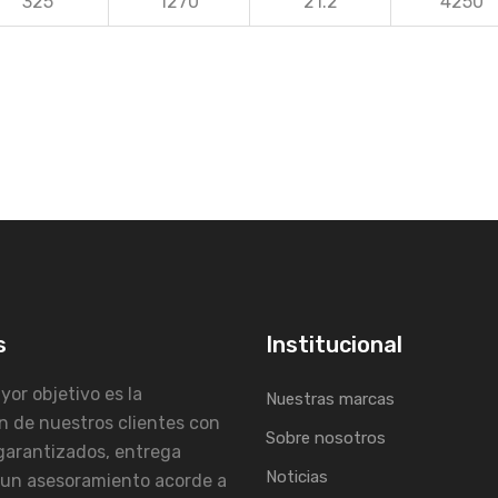
325
1270
21.2
4250
s
Institucional
or objetivo es la
Nuestras marcas
n de nuestros clientes con
Sobre nosotros
garantizados, entrega
Noticias
 un asesoramiento acorde a