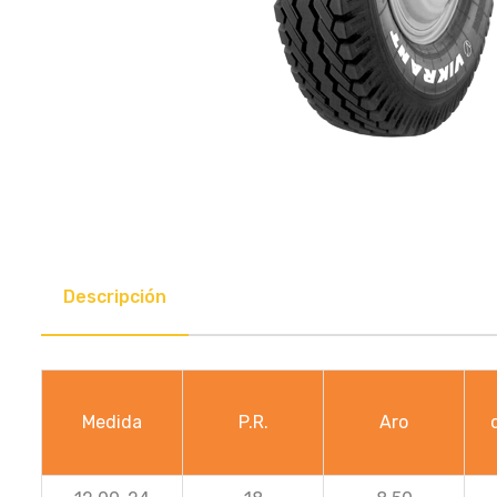
Descripción
Medida
P.R.
Aro