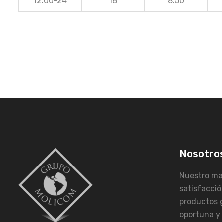
12.00-24
18
8.50
Nosotro
Nuestro may
satisfacció
productos 
oportuna y