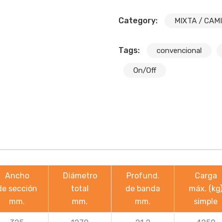
Category:
MIXTA / CAM
Tags:
convencional
On/Off
Ancho
Diámetro
Profund.
Carga
de sección
total
de banda
máx. (kg
mm.
mm.
mm.
simple