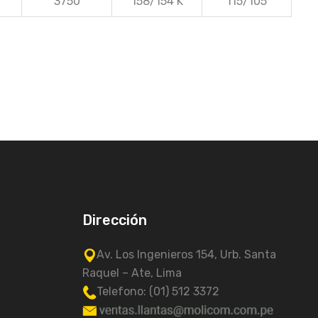
3750
158/154 K
115/105
Dirección
Av. Los Ingenieros 154, Urb. Santa
Raquel – Ate, Lima
Telefono: (01) 512 3372