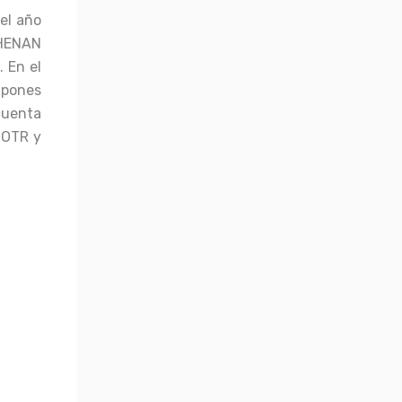
el año
HENAN
 En el
apones
cuenta
 OTR y