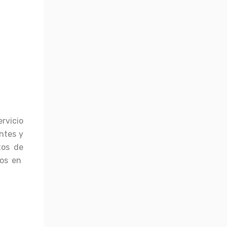
rvicio
antes y
tos de
los en