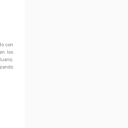
nto con
en los
tuario,
izando