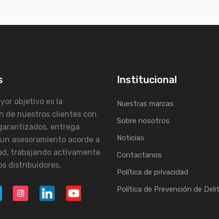
s
Institucional
or objetivo es la
Nuestras marcas
n de nuestros clientes con
Sobre nosotros
garantizados, entrega
Noticias
 un asesoramiento acorde a
ad, trabajando activamente
Contactanos
s distribuidores.
Política de privacidad
Política de Prevención de Deli