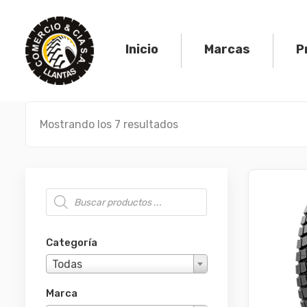
Skip
to
content
Inicio
Marcas
P
Mostrando los 7 resultados
Búsqueda de productos
Categoría
Todas
Marca