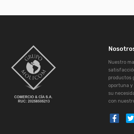
Nosotro
Nuestro may
satisfacció
productos 
oportuna y
su necesid
con nuestro