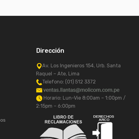
Dirección
Av. Los Ingenieros 154, Urb. Santa
Raquel – Ate, Lima
Telefono: (01) 512 3372
Horario: Lun-Vie 8:00am – 1:00pm /
2:15pm – 6:00pm
tos