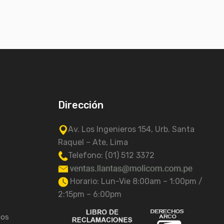
Dirección
Av. Los Ingenieros 154, Urb. Santa
Raquel – Ate, Lima
Telefono: (01) 512 3372
Horario: Lun-Vie 8:00am – 1:00pm /
2:15pm – 6:00pm
tos