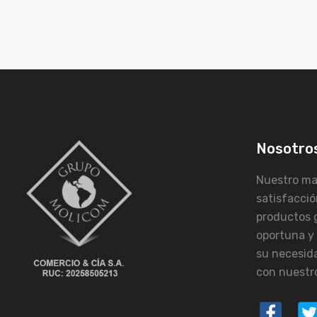
Nosotro
Nuestro may
satisfacció
productos 
oportuna y
su necesid
con nuestro