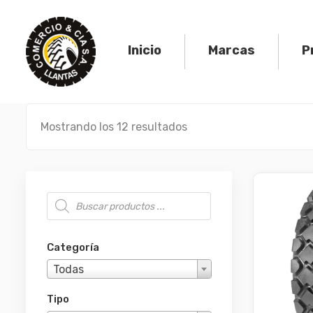
Skip
to
content
Inicio
Marcas
P
Mostrando los 12 resultados
Búsqueda de productos
Categoría
Todas
Tipo