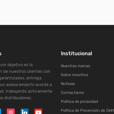
s
Institucional
or objetivo es la
Nuestras marcas
n de nuestros clientes con
Sobre nosotros
garantizados, entrega
Noticias
 un asesoramiento acorde a
ad, trabajando activamente
Contactanos
s distribuidores.
Política de privacidad
Política de Prevención de Deli