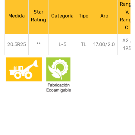
Rango
Star
V.
Medida
Categoría
Tipo
Aro
Rating
Rango
C.
A2 /
20.5R25
**
L-5
TL
17.00/2.0
193