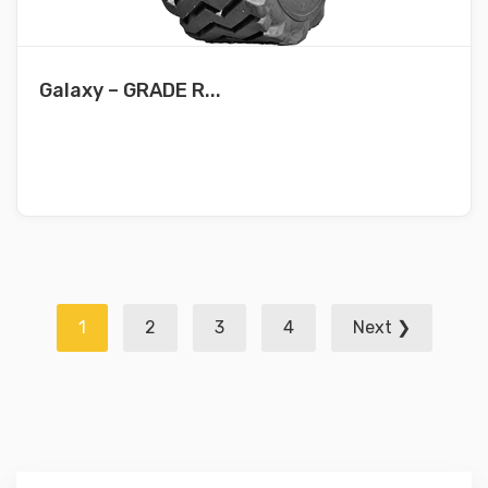
Galaxy – GRADE R...
Navegación
1
2
3
4
Next ❯
de
entradas