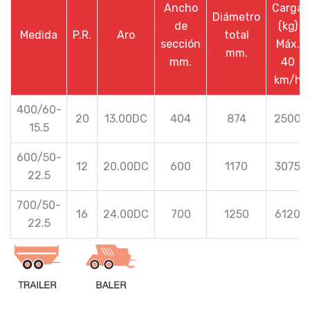
Ancho
Carga
Diámetro
de
(kg)
Medida
P.R.
Aro
total
sección
Máx.
mm.
mm.
40
km/h
400/60-
20
13.00DC
404
874
2500
15.5
600/50-
12
20.00DC
600
1170
3075
22.5
700/50-
16
24.00DC
700
1250
6120
22.5