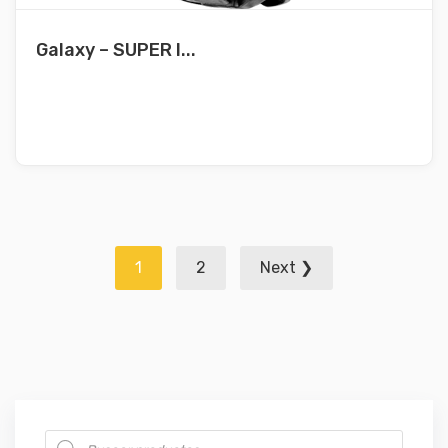
Galaxy – SUPER I...
Navegación
1
2
Next ❯
de
entradas
Búsqueda de productos